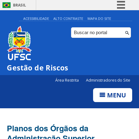
BRASIL
Simplifique!
ACESSIBILIDADE
ALTO CONTRASTE
MAPA DO SITE
Comunica BR
Participe
Acesso à informação
Legislação
Gestão de Riscos
Canais
Área Restrita
Administradores do Site
MENU
Planos dos Órgãos da
Administração Superior