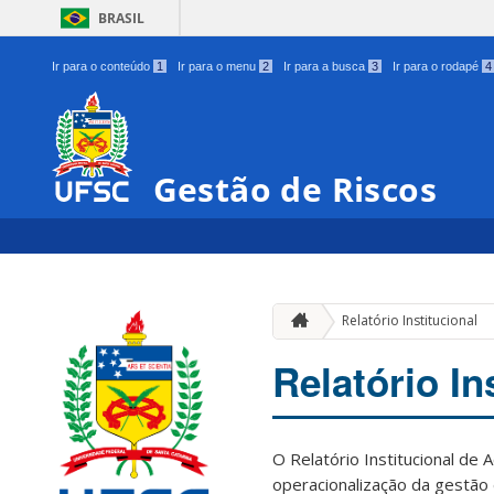
BRASIL
Ir para o conteúdo
1
Ir para o menu
2
Ir para a busca
3
Ir para o rodapé
4
Gestão de Riscos
Relatório Institucional
Relatório In
O Relatório Institucional de
operacionalização da gestão 