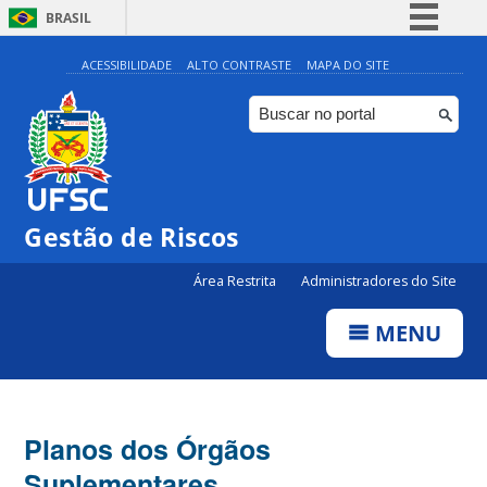
BRASIL
Simplifique!
ACESSIBILIDADE
ALTO CONTRASTE
MAPA DO SITE
Comunica BR
Participe
Acesso à informação
Legislação
Gestão de Riscos
Canais
Área Restrita
Administradores do Site
MENU
Planos dos Órgãos
Suplementares