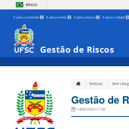
BRASIL
Ir para o conteúdo
1
Ir para o menu
2
Ir para a busca
3
Ir para o rodapé
4
Gestão de Riscos
Notícias
Sem categ
Gestão de R
14/05/2020 17:38