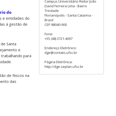
Campus Universitário Reitor João
David Ferreira Lima - Bairro
Trindade
rio do
Florianópolis - Santa Catarina -
s e entidades do
Brasil
das à gestão de
CEP 88040-900
Fone:
+55 (48) 3721-4097
 de Santa
Endereço Eletrônico:
nejamento e
dge@contato.ufsc.br
 trabalhando para
sidade.
Página Eletrônica:
http://dge.seplan.ufsc.br
tão de Riscos na
mento das